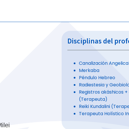
Disciplinas del pro
Canalización Angelica
Merkaba
Péndulo Hebreo
Radiestesia y Geobiol
Registros akáshicos +
(Terapeuta)
Reiki Kundalini (Terap
Terapeuta Holístico I
ilei