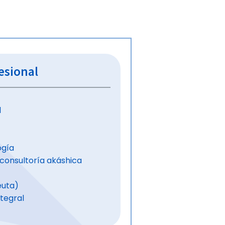
fesional
l
ogía
 consultoría akáshica
euta)
ntegral