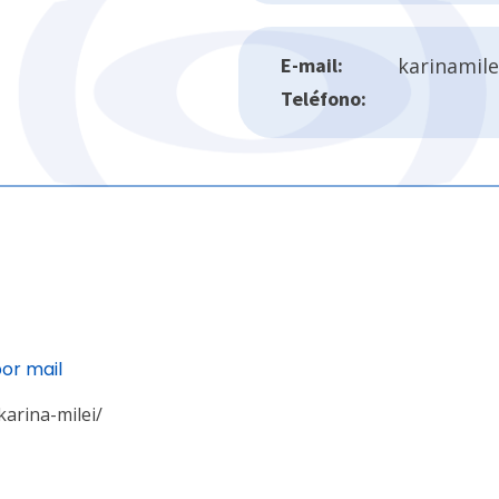
E-mail:
karinamil
Teléfono:
por mail
karina-milei/